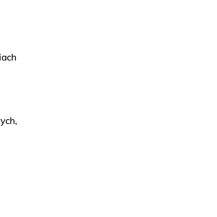
iach
ych,