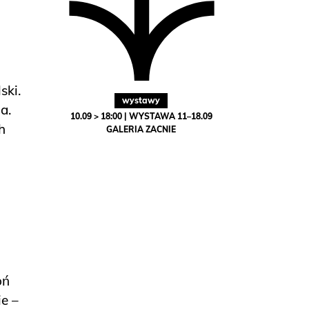
ski.
wystawy
a.
10.09 > 18:00 | WYSTAWA 11–18.09
h
GALERIA ZACNIE
oń
e –