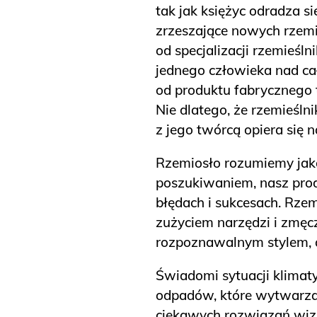
tak jak księżyc odradza 
zrzeszające nowych rzemi
od specjalizacji rzemieśl
jednego człowieka nad cał
od produktu fabrycznego 
Nie dlatego, że rzemieśl
z jego twórcą opiera się 
Rzemiosło rozumiemy jako
poszukiwaniem, nasz prod
błędach i sukcesach. Rze
zużyciem narzędzi i zmęc
rozpoznawalnym stylem, a
Świadomi sytuacji klimaty
odpadów, które wytwarzam
ciekawych rozwiązań wizu