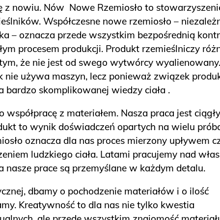
się z nowiu. Nów Nowe Rzemiosło to stowarzyszeni
eślników. Współczesne nowe rzemiosło – niezależn
nika – oznacza przede wszystkim bezpośrednią kontr
ym procesem produkcji. Produkt rzemieślniczy różn
tym, że nie jest od swego wytwórcy wyalienowany
nik nie używa maszyn, lecz ponieważ związek produ
na bardzo skomplikowanej wiedzy ciała .
 współpracę z materiałem. Nasza praca jest ciągł
ukt to wynik doświadczeń opartych na wielu prób
miosło oznacza dla nas proces mierzony upływem c
zeniem ludzkiego ciała. Latami pracujemy nad wła
 nasze prace są przemyślane w każdym detalu.
cznej, dbamy o pochodzenie materiałów i o ilość
y. Kreatywność to dla nas nie tylko kwestia
alnych, ale przede wszystkim znajomość materiał