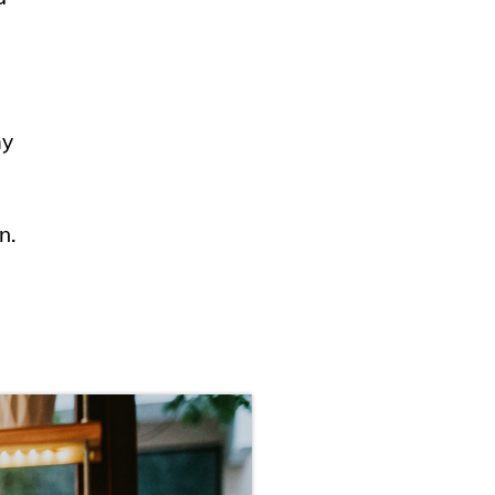
my
n.