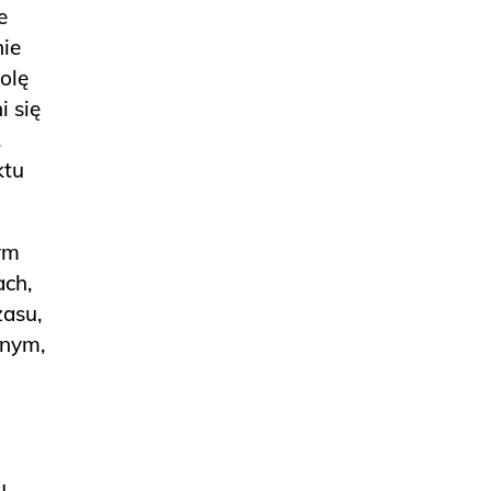
e
ie
olę
i się
.
ktu
ym
ach,
zasu,
snym,
u